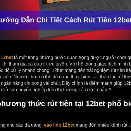
 12bet
là một trong những bước quan trọng được người chơi q
khi tham gia cá cược trực tuyến. Với hệ thống giao dịch minh 
ốc độ xử lý nhanh chóng, 12bet mang đến trải nghiệm rút tiền tiệ
 viên. Người chơi có thể dễ dàng thực hiện các thao tác rút th
 ngân hàng chỉ trong vài phút. Đây chính là điểm mạnh giúp 12
ín và sự chuyên nghiệp trên thị trường cá cược châu Á.
hương thức rút tiền tại 12bet phổ b
ng nhu cầu đa dạng,
vào link 12bet
mang đến nhiều kênh rút t