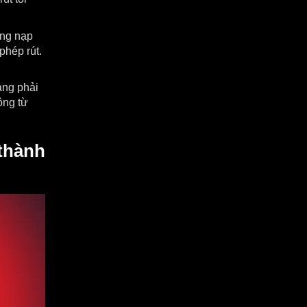
ởng nạp
phép rút.
àng phải
ộng từ
 thành