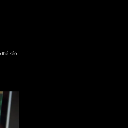
ó thể kéo