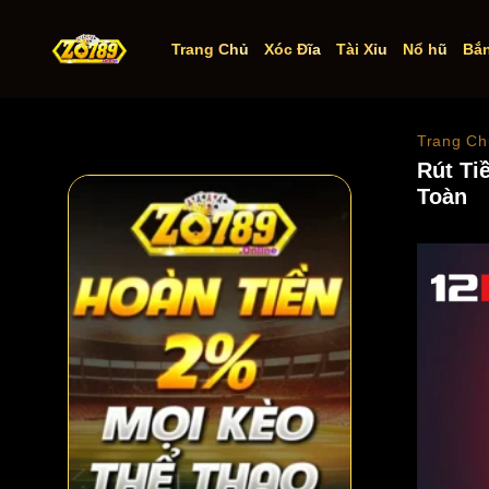
Chuyển
đến
nội
Trang Chủ
Xóc Đĩa
Tài Xỉu
Nổ hũ
Bắ
dung
Trang Ch
Rút Ti
Toàn