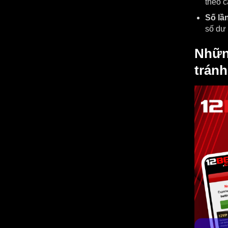
theo c
Số lần
số dư
Những
tránh