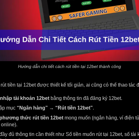
Hướng dẫn chi tiết cách rút tiền tại 12bet thành công
 rút tiền tại 12bet được thiết kế tối giản, ai cũng có thể thao tác
nhập tài khoản 12bet
bằng thông tin đã đăng ký 12bet.
cập mục
“Ngân hàng” → “Rút tiền 12bet”
.
phương thức rút tiền 12bet
mong muốn (ngân hàng, ví điện t
online).
ầy đủ thông tin cần thiết như Số tiền muốn rút tại 12bet, số tài