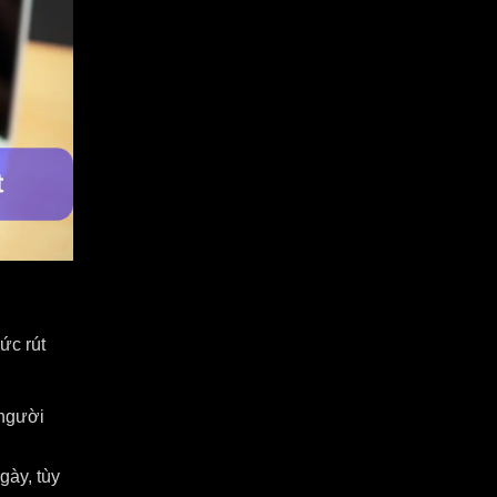
ức rút
 người
gày, tùy