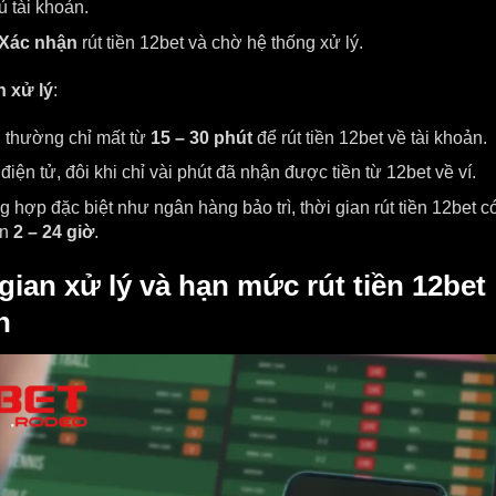
ủ tài khoản.
Xác nhận
rút tiền 12bet và chờ hệ thống xử lý.
n xử lý
:
 thường chỉ mất từ
15 – 30 phút
để rút tiền 12bet về tài khoản.
 điện tử, đôi khi chỉ vài phút đã nhận được tiền từ 12bet về ví.
 hợp đặc biệt như ngân hàng bảo trì, thời gian rút tiền 12bet c
ến
2 – 24 giờ
.
gian xử lý và hạn mức rút tiền 12bet
n