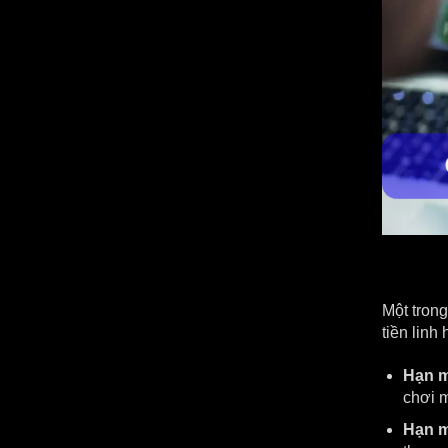
Một tron
tiền linh 
Hạn mứ
chơi m
Hạn m