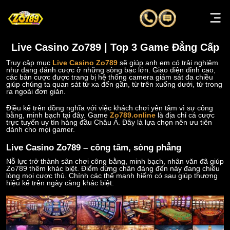
Chuyển
đến
nội
dung
Live Casino Zo789 | Top 3 Game Đẳng Cấp
Truy cập mục
Live Casino Zo789
sẽ giúp anh em có trải nghiệm
như đang đánh cược ở những sòng bạc lớn. Giao diện đỉnh cao,
các bàn cược được trang bị hệ thống camera giám sát đa chiều
giúp chúng ta quan sát từ xa đến gần, từ trên xuống dưới, từ trong
ra ngoài đơn giản.
Điều kể trên đồng nghĩa với việc khách chơi yên tâm vì sự công
bằng, minh bạch tại đây. Game
Zo789.online
là địa chỉ cá cược
trực tuyến uy tín hàng đầu Châu Á. Đây là lựa chọn nên ưu tiên
dành cho mọi gamer.
Live Casino Zo789 – công tâm, sòng phẳng
Nỗ lực trở thành sân chơi công bằng, minh bạch, nhân văn đã giúp
Zo789 thêm khác biệt. Điểm dừng chân đáng đến này đang chiều
lòng mọi cược thủ. Chính các thế mạnh hiếm có sau giúp thương
hiệu kể trên ngày càng khác biệt: