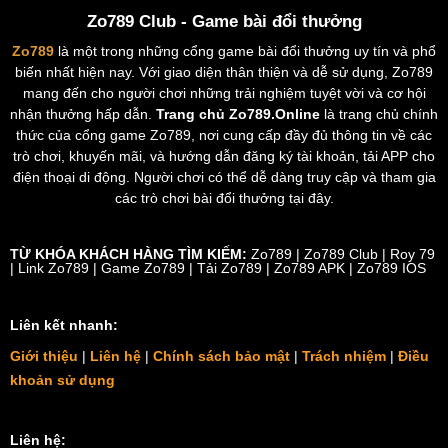
Zo789 Club - Game bài đổi thưởng
Zo789
là một trong những cổng game bài đổi thưởng uy tín và phổ
biến nhất hiện nay. Với giao diện thân thiện và dễ sử dụng, Zo789
mang đến cho người chơi những trải nghiệm tuyệt vời và cơ hội
nhận thưởng hấp dẫn.
Trang chủ Zo789.Online
là trang chủ chính
thức của cổng game Zo789, nơi cung cấp đầy đủ thông tin về các
trò chơi, khuyến mãi, và hướng dẫn đăng ký tài khoản, tải APP cho
điện thoại di động. Người chơi có thể dễ dàng truy cập và tham gia
các trò chơi bài đổi thưởng tại đây.
TỪ KHÓA KHÁCH HÀNG TÌM KIẾM:
Zo789 | Zo789 Club | Roy 79
| Link Zo789 | Game Zo789 | Tải Zo789 | Zo789 APK | Zo789 IOS
Liên kết nhanh:
Giới thiệu
|
Liên hệ
|
Chính sách bảo mật
|
Trách nhiệm
|
Điều
khoản sử dụng
Liên hệ: