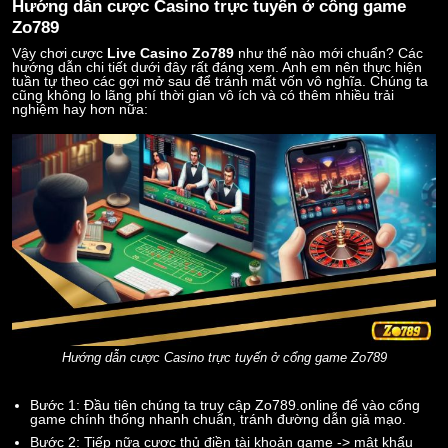
Hướng dẫn cược Casino trực tuyến ở cổng game
Zo789
Vậy chơi cược
Live Casino Zo789
như thế nào mới chuẩn? Các
hướng dẫn chi tiết dưới đây rất đáng xem. Anh em nên thực hiện
tuần tự theo các gợi mở sau để tránh mất vốn vô nghĩa. Chúng ta
cũng không lo lãng phí thời gian vô ích và có thêm nhiều trải
nghiệm hay hơn nữa:
Hướng dẫn cược Casino trực tuyến ở cổng game Zo789
Bước 1: Đầu tiên chúng ta truy cập Zo789.online để vào cổng
game chính thống nhanh chuẩn, tránh đường dẫn giả mạo.
Bước 2: Tiếp nữa cược thủ điền tài khoản game -> mật khẩu